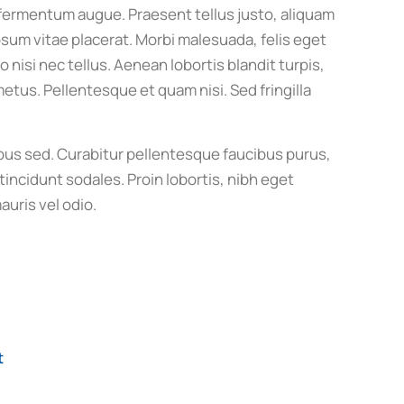
e fermentum augue. Praesent tellus justo, aliquam
is ipsum vitae placerat. Morbi malesuada, felis eget
eo nisi nec tellus. Aenean lobortis blandit turpis,
etus. Pellentesque et quam nisi. Sed fringilla
us sed. Curabitur pellentesque faucibus purus,
incidunt sodales. Proin lobortis, nibh eget
auris vel odio.
t