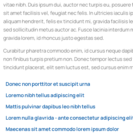
vitae nibh. Duis ipsum dui, auctor nec turpis eu, posuer
sit amet facilisis vel, feugiat nec felis. In ultricies iacul
aliquam hendrerit, felis ex tincidunt mi, gravida facilisis l
sed sollicitudin metus auctor ac. Fusce lacinia interdum m
gravida lorem, id rhoncus justo egestas sed.
Curabitur pharetra commodo enim, id cursus neque dapib
non finibus turpis pretium non. Donec tempor lectus sed t
tincidunt placerat, elit sem luctus est, sed cursus enim m
Donec non porttitor et suscipit urna
Loremo nibh tellus adipiscing elit
Mattis pulvinar dapibus leo nibh tellus
Lorem nulla glavrida - ante consectetur adipiscing eli
Maecenas sit amet commodo lorem ipsum dolor