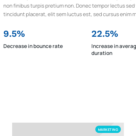
non finibus turpis pretium non. Donec tempor lectus sed t
tincidunt placerat, elit sem luctus est, sed cursus enim m
9.5%
22.5%
Decrease in bounce rate
Increase in avera
duration
MARKETING