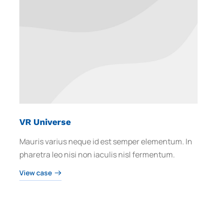
VR Universe
Mauris varius neque id est semper elementum. In
pharetra leo nisi non iaculis nisl fermentum.
View case