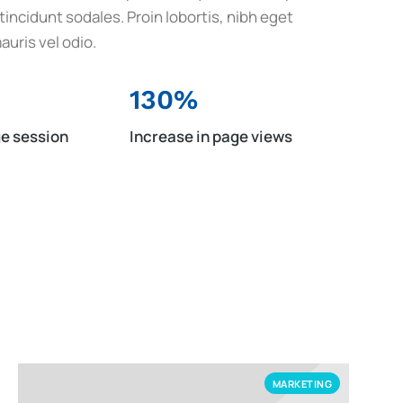
incidunt sodales. Proin lobortis, nibh eget
auris vel odio.
130%
ge session
Increase in page views
MARKETING