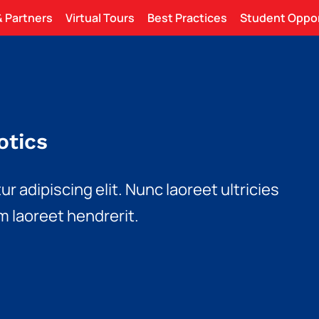
 Partners
Virtual Tours
Best Practices
Student Oppor
otics
 adipiscing elit. Nunc laoreet ultricies
m laoreet hendrerit.